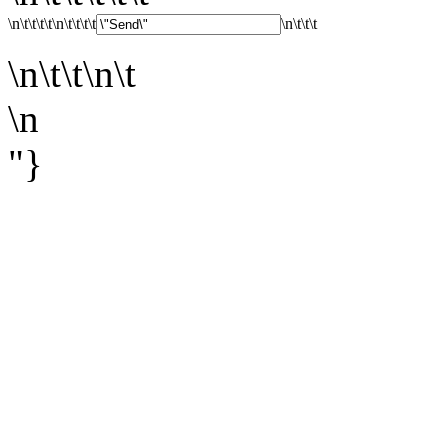
\n\t\t\t\t\n\t\t\t\t
\n\t\t\t
\n\t\t\n\t
\n
"}