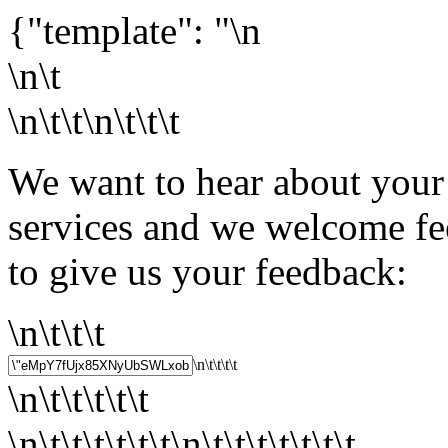
{"template": "\n
\n\t
\n\t\t\n\t\t\t
We want to hear about your
services and we welcome fe
to give us your feedback:
\n\t\t\t
\n\t\t\t\t
\n\t\t\t\t\t
\n\t\t\t\t\t\t\n\t\t\t\t\t\t\t